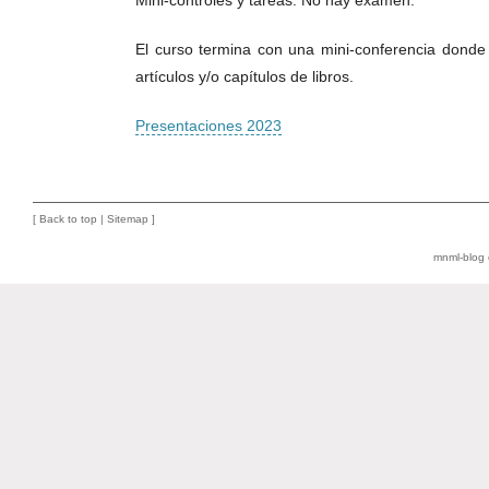
Mini-controles y tareas. No hay examen.
El curso termina con una mini-conferencia donde
artículos y/o capítulos de libros.
Presentaciones 2023
[
Back to top
|
Sitemap
]
mnml-blog